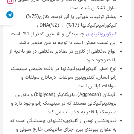
سلول تشکیل شده است.
بیشتر ترکیبات غیرآبی یا آلی توسط کلاژن(75%) ،
گلیکوزامینوگلیکانها (17%) ، (2%)DNA ،
گلیکوپروتئینهای
چسبندگی و الاستین کمتر از 1% است.
این نسبت ممکن است با توجه به سن متغیر باشد.
انواع مختلفی از کلاژن در مقادیر مختلفی در هر ناحیه از
بافت وجود دارد.
نوع اصلی گلیکوزآمینوگلیکانها در بافت طبیعی مینیسک
زانو انسان، کندرویتین سولفات، درماتان سولفات و
سولفات کراتین است.
اگریکان (Aggrecan)، بای‌گلایکَن(biglycan) و دکورین
پروتئینوگلیکانی هستند که در مینیسک زانو وجود دارد و
مینیسک را قادر به جذب آب می کند.
فیبرونکتین نوعی از گلیکوپروتئینهای چسبندگی است که
به عنوان پیوندی بین اجزای ماتریکس خارج سلولی و