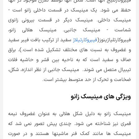
فیبروکارتلیج آنها است. شکل آنها توسط کلاژن موجود در آنها
حفظ می شود. یک مینیسک در قسمت داخلی زانو است -
مینیسک داخلی. مینیسک دیگر در قسمت بیرونی زانوی
شماست - مینیسک جانبی. مینیسک هلالی زانو،
فیبروکارتلیاژینوز(
فیبروکارتیلاژ
سفید از ترکیب بافت فیبر سفید
و غضروف به نسبت های مختلف تشکیل شده است.)، براق
صاف و سفید است که به ناحیه بین قشر و حاشیه فلات
تیبیال متصل می شوند. مینیسک جانبی از نظر اندازه، شکل،
ضخامت و تحرک از حد متوسط بیشتر ​​است.
ویژگی های مینیسک زانو
مینیسک زانو به دلیل شکل هلالی به عنوان غضروف نیمه
قمری نیز شناخته می شود. چندی پیش تصور نمی شد که
مینیسک ها مانند کمک فنر ماشینها هستند و در صورت