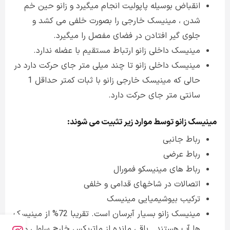
انقباض بوسیله پاپولیت انجام میگیرد و زانو حین خم
شدن ، مینیسک خارجی را بصورت خلفی می کشد و
جلوی گیر افتادن در فضای مفصل را میگیرد.
مینیسک داخلی زانو ارتباط مستقیم با عضله ندارد.
مینیسک داخلی زانو تا چند میلی متر جای حرکت دارد در
حالی که مینیسک خارجی زانو با ثبات کمتر حداقل 1
سانتی متر جای حرکت دارد.
مینیسک زانو توسط موارد زیر تثبیت می شوند
:
رباط جانبی
رباط عرضی
رباط های مینیسکو فمورال
اتصالات در شاخهای قدامی و خلفی
ترکیب بیوشیمیایی مینیسک
مینیسک زانو بسیار آبرسان است. تقریبا 72% از مینیسک
ها آب هستند. باقی مانده از ماتریکس خارج سلولی و