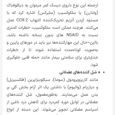
ازجمله این نوع داروی دیسک کمر میتوان به دیکلوفناک
(ولتارن) یا سلکوکسیب (سلبرکس) اشاره کرد که با
مسدود کردن آنزیم تحریک‌کننده التهاب COX-2 عمل
می‌کنند. هرچند ممکن است سلکوکسیب، خطرات کمتری
نسبت به NSAID های بدون نسخه داشته باشد،
بااین¬حال این مهارکننده‌ها نیز باید در دوزهای پایین و
به‌صورت کوتاه‌مدت استفاده شوند تا از خطرات
جدی‌تری برای سلامتی بیمار مانند حمله قلبی جلوگیری
شود.
♦
شل کننده‌های عضلانی
مانند کاریزوپرودول (سوما)، سیکلوبنزاپرین (فلکسیریل)
و دیازپام (والیوم) با داشتن یک اثر آرام بخش کلی بر
بدن عمل می‌نمایند. به‌طورمعمول، شل کننده‌های
عضلانی در اوایل دوره کمردرد برای کاهش درد ناشی از
اسپاسم عضلانی تجویز می‌شوند. این دسته از انواع