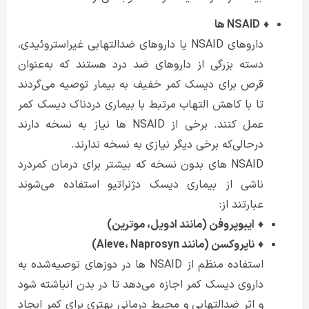
♦
NSAID ها
داروهای NSAID یا داروهای ضدالتهابی غیراستروئیدی،
دسته بزرگی از داروهای ضد درد هستند که به‌عنوان
قرص برای دیسک کمر خفیف به بیمار توصیه می‌گردند
تا با کاهش التهاب مرتبط با بیماری دردناک دیسک کمر
عمل کنند. برخی از NSAID ها نیاز به نسخه دارند
درحالی‌که برخی دیگر نیازی به نسخه ندارند.
NSAID های بدون نسخه که بیشتر برای درمان کمردرد
ناشی از بیماری دیسک دژنراتیو استفاده می‌شوند
عبارتند از:
♦
ایبوپروفن (مانند ادویل، موترین)
♦
ناپروکسن (مانند Aleve، Naprosyn)
استفاده منظم از NSAID ها در دوزهای توصیه‌شده به
داروی دیسک کمر اجازه می‌دهد تا در بدن انباشته شود
و اثر ضدالتهابی و محیط درمانی بهتری برای کمر ایجاد