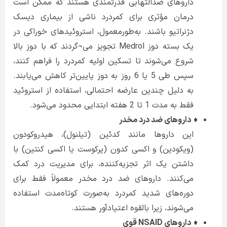
داروهای ضدالتهابی قدرتمندی هستند که ممکن است
درمان مؤثری برای کمردرد ناشی از بیماری دیسک
دژنراتیو باشند. به‌طورمعمول، استروئیدهای خوراکی در
یک بسته دوز Medrol تجویز می¬گردند که با دوز بالا
شروع می‌شوند تا تسکین اولیه کمردرد را فراهم کنند،
سپس طی 5 یا 6 روز به دوز پایین‌تر کاهش می‌یابند.
به دلیل چندین عارضه احتمالی، استفاده از استروئید
فقط به مدت 1 تا 2 هفته ابتدایی محدود می‌شود.
♦
داروهای ضد درد مخدر
این داروها مانند کدئین (تیلنول)، هیدروکودون
(ویکودین) و اکسی کدون (پرکوست یا اکسی کنتین) با
داشتن یک اثر تجزیه‌کننده، برای مدیریت درد کمک
می‌کنند. داروهای ضد درد مخدر معمولاً فقط برای
دوره‌های شدید کمردرد به‌صورت کوتاه‌مدت استفاده
می‌شوند، زیرا بالقوه اعتیادآور هستند.
♦
داروهای NSAID قوی