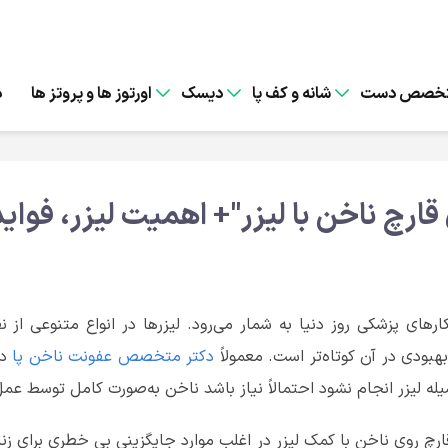
خصص دست
شانه و کف پا
دیسک
اورتوز ها و پروتز ها
د
قارچ
ناخن
با
لیزر
"+ اهمیت لیزر، فوای
ارهای پزشکی روز دنیا به شمار می‌رود‌. لیزرها در انواع متنوعی از 
بودی در آن کوتاه‌تر است. معمولاً
دکتر متخصص عفونت ناخن پا
در
سیله لیزر انجام نشود احتمالاً نیاز باشد ناخن به‌صورت کامل توسط ع
 قارچ روی ناخن با کمک لیزر در اغلب موارد جایگزینی بی خطری برای زنا