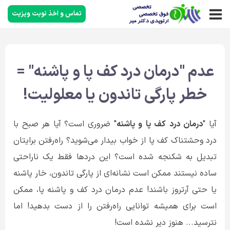
تماس و اخذ نوبت ویزیت
عدم "درمان درد کف پا و پاشنه" =
خطر پارگی تاندون یا معلولیت!
آیا "
درمان
درد
کف
پا
و
پاشنه
" ضروری است؟ آیا هر صبح با
درد وحشتناک کف پا از خواب بیدار می‌شوید؟ راه‌رفتن برایتان
تبدیل به شکنجه شده است؟ این دردها فقط یک ناراحتی
ساده نیستند ممکن است نشانه‌ای از پارگی تاندون، خار پاشنه
یا حتی آرتروز باشند! عدم درمان درد کف و پاشنه پا، ممکن
است برای همیشه توانایی راه‌رفتن را از دست بدهید! اما
نترسید... هنوز دیر نشده است!